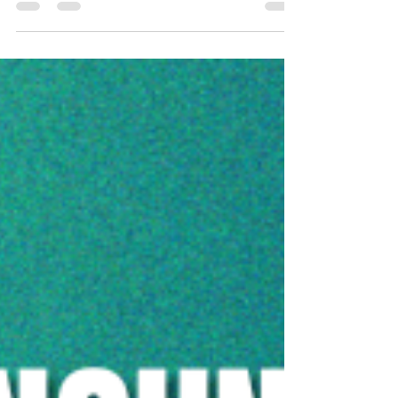
국제 놀이치료 주간입니다! 🌈 2월 1일부터 7일까지
전 세계의 치유 공간을 함께 둘러보며 기념하게 되
어 정말 기쁩니다! 🌍 여러분도 함께해 주시면 좋겠
습니다! 💫 올해 우리는 전 세계의 힐링 공간을 찾아
떠나는 월드 투어를 진행합니다 — 그리고 여러분의
공간도 보고 싶어요! 📸 참여 방법은 다음과 같습니
다: 여러분의 치료 공간, 즉 마법 같은 순간과 성장,
치유가 일어나는 장소를 사진으로 찍거나 30초 영
상으로 촬영해 주세요. ICPTA Facebook 또는
Instagram 페이지 중 한 곳에 게시물을 공유해 주세
요. 여러분의 놀이치료실에서 있었던 기억에 남는
순간이나 마법 같은 순간에 대해 몇 문장으로 적어
주세요. 우리의 공통된 열정을 함께 축하하고, 서로
에게 영감을 주며, 세상을 즐겁게 노는 마음으로 가
득 채워봐요! 💕✨ #PlayTherapyWeek2026
#PlayTherapist #TherapyRoom #ChildTherap